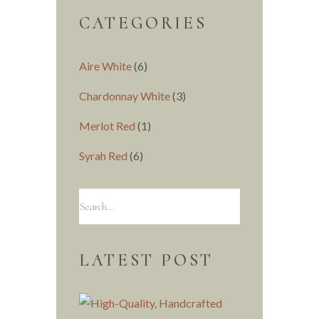
CATEGORIES
Aire White
(6)
Chardonnay White
(3)
Merlot Red
(1)
Syrah Red
(6)
LATEST POST