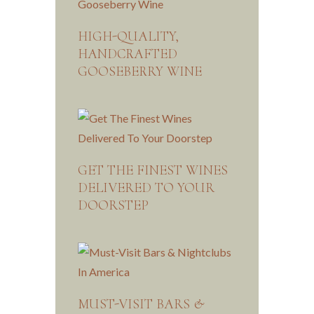
HIGH-QUALITY,
HANDCRAFTED
GOOSEBERRY WINE
GET THE FINEST WINES
DELIVERED TO YOUR
DOORSTEP
MUST-VISIT BARS &