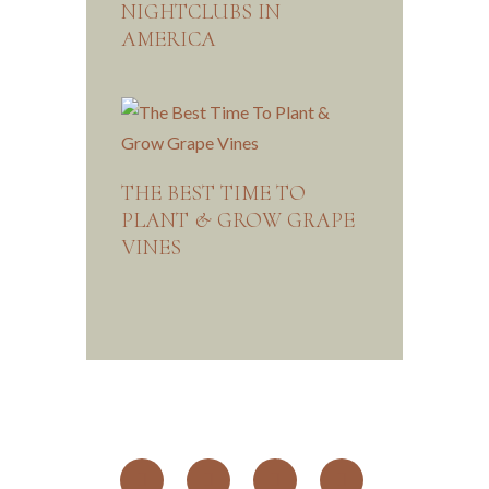
NIGHTCLUBS IN
AMERICA
THE BEST TIME TO
PLANT & GROW GRAPE
VINES